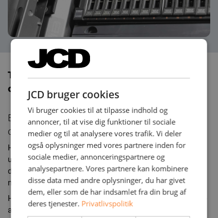
Tager du backup - og virker den, når
du skal bruge den?
JCD bruger cookies
Vi bruger cookies til at tilpasse indhold og
Backup af dine vigtige dokumenter, filer, ERP-
annoncer, til at vise dig funktioner til sociale
og regnskabs-data har aldrig været vigtigere.
medier og til at analysere vores trafik. Vi deler
også oplysninger med vores partnere inden for
Hvis uheldet er ude, og din virksomhed rammes af
sociale medier, annonceringspartnere og
utilsigtede nedbrud, angreb eller autoriseret adgange kan
analysepartnere. Vores partnere kan kombinere
du med en funktionel backup hurtigt være tilbage til en
disse data med andre oplysninger, du har givet
normal hverdag.
dem, eller som de har indsamlet fra din brug af
Hos JCD tilbyder vi en række forskellige former for backup
deres tjenester.
Privatlivspolitik
af dine løsninger - både i skyen, på bånd, off-site backup -