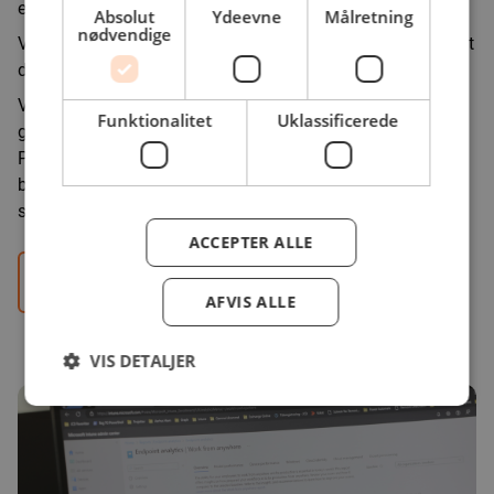
eller en kombination.
Absolut
Ydeevne
Målretning
nødvendige
Vi tilbyder bl.a. løbende kontrol af din backup, så du ved, at
den altid kan indlæses, hvis behovet opstår.
Vidste du, at Microsoft ikke tager backup af de filer, du
Funktionalitet
Uklassificerede
gemmer i skyen i din Microsoft 365, såsom Word, Excel,
PowerPoint og lignende? Derfor har vi lavet en online
backup til erhverv til Microsoft 365 backup løsning, der
sikrer dine filer, hvis uheldet skulle være ude.
ACCEPTER ALLE
Kontroller din backup
AFVIS ALLE
VIS DETALJER