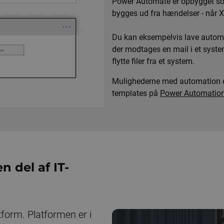
Power Automate er opbygget som
bygges ud fra hændelser - når X
Du kan eksempelvis lave automat
der modtages en mail i et syste
flytte filer fra et system.
Mulighederne med automation er
templates på
Power Automation
 del af IT-
orm. Platformen er i