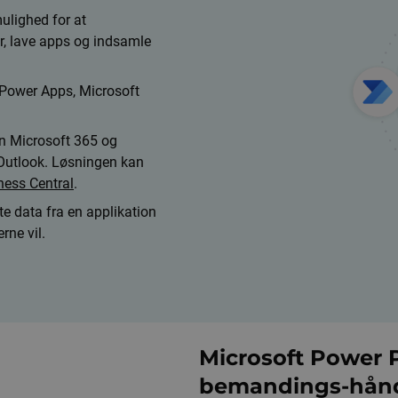
mulighed for at
er, lave apps og indsamle
 Power Apps, Microsoft
in Microsoft 365 og
 Outlook. Løsningen kan
ess Central
.
te data fra en applikation
rne vil.
Microsoft Power P
bemandings-hånd