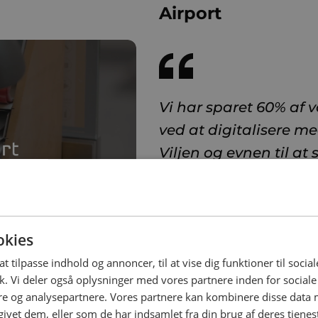
Airport
Vi har sparet 60% af 
ved at digitalisere m
Viljen og evnen til at 
problemstillinger, og 
afgørende for vores v
Anders Bjerre Fabrin
okies
Process and Systems Man
at tilpasse indhold og annoncer, til at vise dig funktioner til social
ik. Vi deler også oplysninger med vores partnere inden for social
e og analysepartnere. Vores partnere kan kombinere disse data
givet dem, eller som de har indsamlet fra din brug af deres tjenes