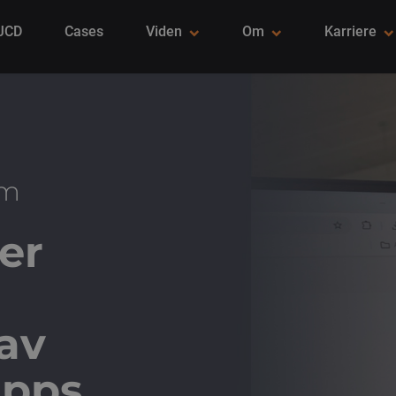
 JCD
Cases
Viden
Om
Karriere
rm
er
lav
apps