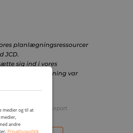
vores planlægningsressourcer
ed JCD.
sætte sig ind i vores
forstå vores forretning var
alg af JCD.
ager hos Billund Airport
e medier og til at
e medier,
 med andre
ter.
Privatlivspolitik