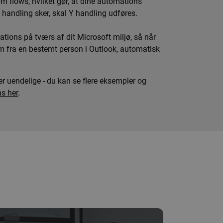
 flows, hvilket gør, at dine automations
 handling sker, skal Y handling udføres.
ions på tværs af dit Microsoft miljø, så når
m fra en bestemt person i Outlook, automatisk
 uendelige - du kan se flere eksempler og
s her
.