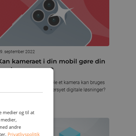
9. september 2022
Kan kameraet i din mobil gøre din
løsning smartere?
usker du de mange fordele et kamera kan bruges
il, når du udvikler skræddersyet digitale løsninger?
å inspiration her.
e medier og til at
e medier,
 med andre
ter.
Privatlivspolitik