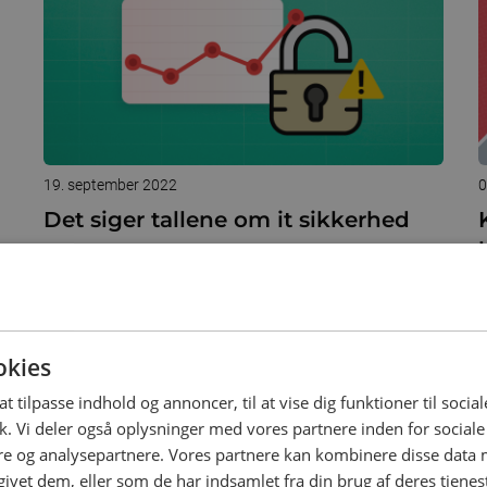
19. september 2022
0
Det siger tallene om it sikkerhed
Danmarks Statistik: Op imod hver tredje virksomhed
blev ramt af brud på it-sikkerheden.
H
t
F
okies
at tilpasse indhold og annoncer, til at vise dig funktioner til social
ik. Vi deler også oplysninger med vores partnere inden for social
e og analysepartnere. Vores partnere kan kombinere disse data
givet dem, eller som de har indsamlet fra din brug af deres tjenes