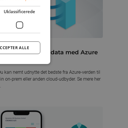
Uklassificerede
7. juni 2022
CCEPTER ALLE
Automatiser dine data med Azure
Arc
u kan nemt udnytte det bedste fra Azure-verden til
in on-prem eller anden cloud-udbyder. Se mere her
.