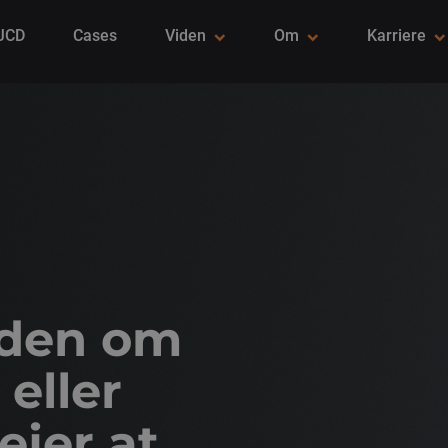
 JCD
Cases
Viden
Om
Karriere
iden om
 eller
ejer at