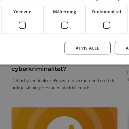
Ydeevne
Målretning
Funktionalitet
17. august 2022
2
AFVIS ALLE
A
Ville du tømme sparegrisen, hvis
du blev udsat for
cyberkriminalitet?
D
d
Det behøver du ikke. Beskyt din virksomhed med de
..
rigtige løsninger – inden uheldet er ude.