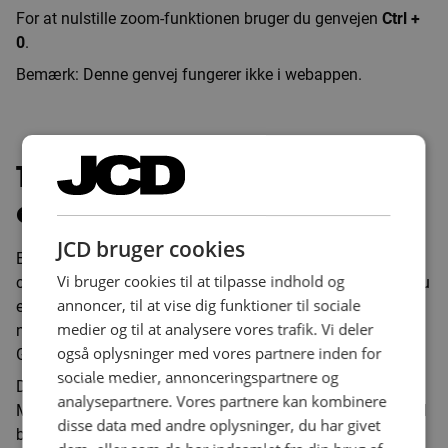
For at nulstille zoom-funktionen bruger du genvejen
Ctrl +
0
.
Bemærk: Denne genvej fungerer ikke i webappen.
11. Hurtig indsættelse af
emoji i dine Teams chat
JCD bruger cookies
En emoji sætter kulør på en samtale … måske især hvis du
Vi bruger cookies til at tilpasse indhold og
chatter med en kollega. Hvis du bruger emojis meget, vil du
annoncer, til at vise dig funktioner til sociale
elske genvejen
Windows tast + Punktum (.)
. Så er det
medier og til at analysere vores trafik. Vi deler
nemlig meget hurtigere at indsætte dine emojis.
også oplysninger med vores partnere inden for
Genvejen virker faktisk også i din Outlook 👍🏻
sociale medier, annonceringspartnere og
Du kan også taste et ord, mens du er i emoji-boksen …
analysepartnere. Vores partnere kan kombinere
Microsoft Teams vil samtidigt lede efter den emoji, du skal
disse data med andre oplysninger, du har givet
bruge.