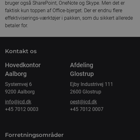
bruger også SharePoint, OneNote og Skype. Men det er
faktisk kun toppen af Office-bjerget. Der er endnu flere
effektiviserings-værktøjer i pakken, som du sikkert allerede
betaler for.
Kontakt os
Hovedkontor
Afdeling
Aalborg
Glostrup
Systemvej 6
Ejby Industrivej 111
9200 Aalborg
2600 Glostrup
info@jcd.dk
oest@jcd.dk
+45 7012 0003
+45 7012 0007
Forretnings­områder