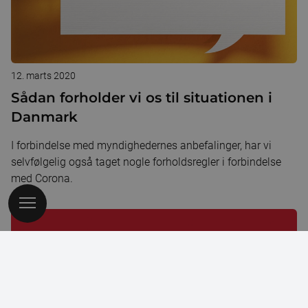
12. marts 2020
Sådan forholder vi os til situationen i
Danmark
I forbindelse med myndighedernes anbefalinger, har vi
selvfølgelig også taget nogle forholdsregler i forbindelse
med Corona.