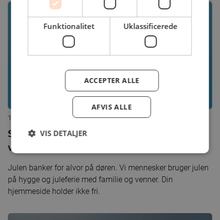
Funktionalitet
Uklassificerede
ACCEPTER ALLE
AFVIS ALLE
17. december 2020
Sådan får du hurtigere rettet fejl på dit
VIS DETALJER
website
Julen banker for alvor på døren. Vi mennesker bruger julen
på hygge og juleferie med familie og venner. Din
hjemmeside holder ikke fri.