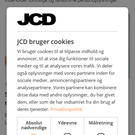
indeholder fortrolige og følsomme personoplysninger.
JCD bruger cookies
Vi bruger cookies til at tilpasse indhold og
annoncer, til at vise dig funktioner til sociale
medier og til at analysere vores trafik. Vi deler
også oplysninger med vores partnere inden for
sociale medier, annonceringspartnere og
12. januar 2021
analysepartnere. Vores partnere kan kombinere
Sådan sparer du tusindvis af kroner
disse data med andre oplysninger, du har givet
dem, eller som de har indsamlet fra din brug af
med en Disaster Recovery Plan
deres tjenester.
Privatlivspolitik
Er uhelder ude er en Disaster Recovery Plan nødvendig.
Absolut
Ydeevne
Målretning
Læs alt du skal vide her.
nødvendige