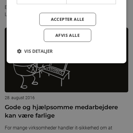
Er uhelder ude er en Disaster Recovery Plan nødvendig.
Læs alt du skal vide her.
ACCEPTER ALLE
AFVIS ALLE
VIS DETALJER
28. august 2016
Gode og hjælpsomme medarbejdere
kan være farlige
For mange virksomheder handler it-sikkerhed om at