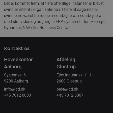
Det er kommet frem, at flere offentlige instanser er blevet
svindlet internt i organisationen. I flere af sagerne har
svindlerne været betroede medarbejdere; medarbejdere
med stor viden og adgang til ERP-systemet - for eksempel
Dynamics NAV eller Business Central.
Kontakt os
Hovedkontor
Afdeling
Aalborg
Glostrup
Systemvej 6
Ejby Industrivej 111
9200 Aalborg
2600 Glostrup
info@jcd.dk
oest@jcd.dk
+45 7012 0003
+45 7012 0007