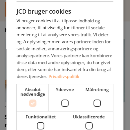
JCD bruger cookies
Vi bruger cookies til at tilpasse indhold og
annoncer, til at vise dig funktioner til sociale
Måske du er interesseret i en anden artikel?
medier og til at analysere vores trafik. Vi deler
også oplysninger med vores partnere inden for
sociale medier, annonceringspartnere og
analysepartnere. Vores partnere kan kombinere
disse data med andre oplysninger, du har givet
dem, eller som de har indsamlet fra din brug af
deres tjenester.
Privatlivspolitik
Absolut
Ydeevne
Målretning
nødvendige
12. januar 2021
Sådan sparer du tusindvis af kroner
Funktionalitet
Uklassificerede
med en Disaster Recovery Plan