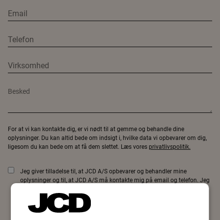
For at vi kan kontakte dig, er vi nødt til at gemme og behandle dine
oplysninger. Du kan altid bede om indsigt i, hvilke data vi opbevarer om dig,
ligesom du kan bede om at få dem slettet. Læs vores
privatlivspolitik.
Jeg giver tilladelse til, at JCD A/S opbevarer og behandler mine
oplysninger og til, at JCD A/S må kontakte mig på email og telefon. Jeg
accepterer JCDs privatlivspolitik.
Dette websted er beskyttet af reCAPTCHA, og Googles
privatlivspolitik
og
servicevilkår
gælder.