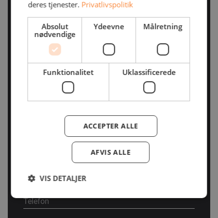
Jacob
deres tjenester.
Privatlivspolitik
Flintholm
Absolut
Ydeevne
Målretning
nødvendige
Salgskonsulent |
Dynamics
jfl@jcd.dk
Funktionalitet
Uklassificerede
22600946
Bliv kontaktet af
Jacob
ACCEPTER ALLE
AFVIS ALLE
VIS DETALJER