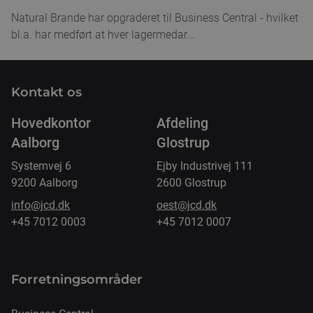
Natural Brande har opgraderet til Business Central - hvilket
bl.a. har medført at hver lagermedar...
Kontakt os
Hovedkontor
Afdeling
Aalborg
Glostrup
Systemvej 6
Ejby Industrivej 111
9200 Aalborg
2600 Glostrup
info@jcd.dk
oest@jcd.dk
+45 7012 0003
+45 7012 0007
Forretnings­områder