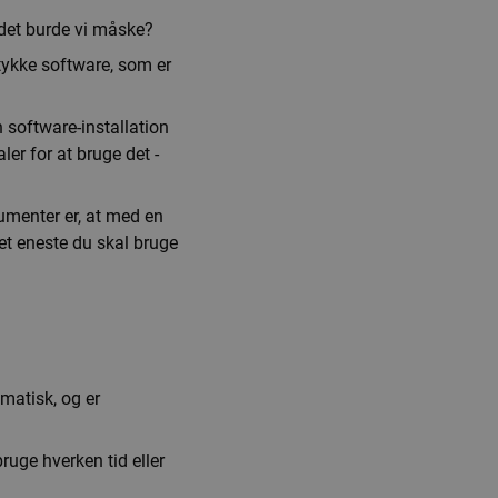
 det burde vi måske?
stykke software, som er
n software-installation
er for at bruge det -
rgumenter er, at med en
Det eneste du skal bruge
matisk, og er
ruge hverken tid eller