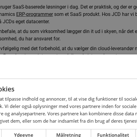
ger SaaS-baserede løsninger i dag. Det er praktisk, og der er god
ynamics
ERP-programmer
som et SaaS produkt. Hos JCD har vi
å JCDs eget datacenter.
befale, at du som virksomhed lægger din it ud i skyen, når det
ksomhed, du har ansvaret for.
lvfølgelig med det forbehold, at du vælger din cloud-leverandør
in Saas-løsning er integreret med dine eksisterende systemer.
Bliv kontak
okies
at tilpasse indhold og annoncer, til at vise dig funktioner til social
ik. Vi deler også oplysninger med vores partnere inden for social
e og analysepartnere. Vores partnere kan kombinere disse data
givet dem, eller som de har indsamlet fra din brug af deres tjenes
Ydeevne
Målretning
Funktionalitet