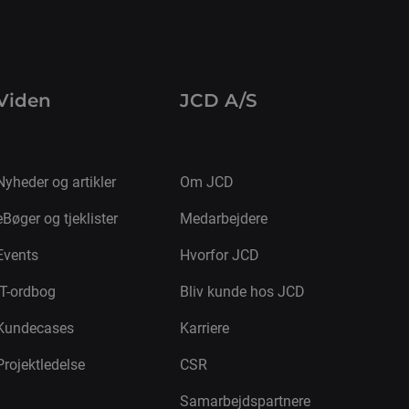
Viden
JCD A/S
Nyheder og artikler
Om JCD
eBøger og tjeklister
Medarbejdere
Events
Hvorfor JCD
IT-ordbog
Bliv kunde hos JCD
Kundecases
Karriere
Projektledelse
CSR
Samarbejdspartnere