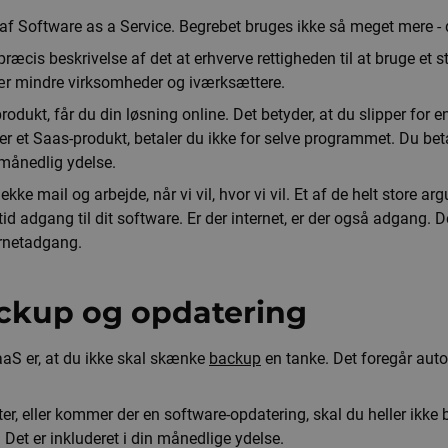
 af Software as a Service. Begrebet bruges ikke så meget mere -
ræcis beskrivelse af det at erhverve rettigheden til at bruge et 
ær mindre virksomheder og iværksættere.
odukt, får du din løsning online. Det betyder, at du slipper for e
r et Saas-produkt, betaler du ikke for selve programmet. Du betal
månedlig ydelse.
tjekke mail og arbejde, når vi vil, hvor vi vil. Et af de helt store a
id adgang til dit software. Er der internet, er der også adgang. 
ernetadgang.
ckup og opdatering
aS er, at du ikke skal skænke
backup
en tanke. Det foregår auto
, eller kommer der en software-opdatering, skal du heller ikke b
Det er inkluderet i din månedlige ydelse.