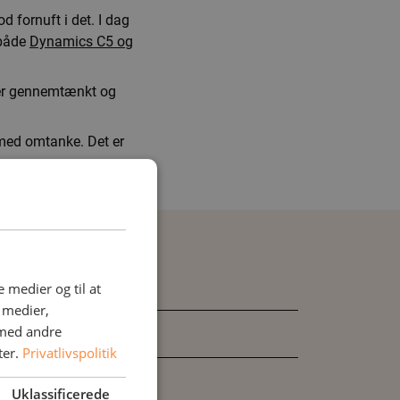
 fornuft i det. I dag
 både
Dynamics C5 og
 er gennemtænkt og
 med omtanke. Det er
tet
e medier og til at
e medier,
 med andre
ter.
Privatlivspolitik
Uklassificerede