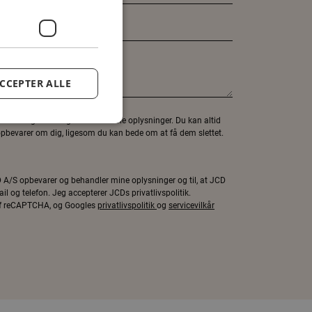
CCEPTER ALLE
 nødt til at gemme og behandle dine oplysninger. Du kan altid
 opbevarer om dig, ligesom du kan bede om at få dem slettet.
JCD A/S opbevarer og behandler mine oplysninger og til, at JCD
 og telefon. Jeg accepterer JCDs privatlivspolitik.
 af reCAPTCHA, og Googles
privatlivspolitik
og
servicevilkår