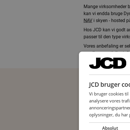
Mange virksomheder bru
kan vi endda bruge D
NAV
i skyen - hosted p
Hos JCD kan vi godt an
passer til den type vir
Vores anbefaling er se
nemlig essentielt, at d
JCD bruger co
Vi bruger cookies til 
analysere vores traf
annonceringspartner
oplysninger, du har 
Absolut