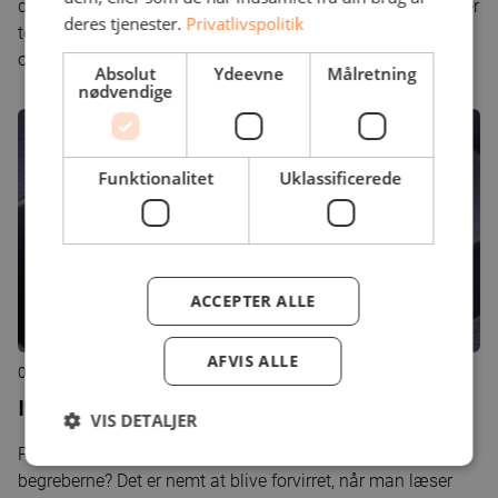
dine kunder til en ny klageportal. I den nye lovgivning er der
deres tjenester.
Privatlivspolitik
to forskellige informationskrav, som virksomheder skal
opfylde.
Absolut
Ydeevne
Målretning
nødvendige
Funktionalitet
Uklassificerede
ACCEPTER ALLE
AFVIS ALLE
08. februar 2016
It-sikkerhed i din virksomhed
VIS DETALJER
Ransomware, cryptolocker eller malware - kender du
begreberne? Det er nemt at blive forvirret, når man læser