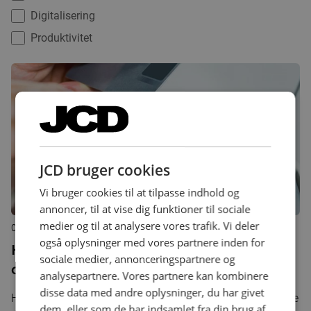
Digitalisering
Produktivitet
JCD bruger cookies
Vi bruger cookies til at tilpasse indhold og
annoncer, til at vise dig funktioner til sociale
medier og til at analysere vores trafik. Vi deler
02. marts 2016
også oplysninger med vores partnere inden for
Har du en webshop, og er du
sociale medier, annonceringspartnere og
opmærksom på de nye lovkrav?
analysepartnere. Vores partnere kan kombinere
disse data med andre oplysninger, du har givet
Handler du med forbrugere, skal du ifølge en ny lov henvise
dem, eller som de har indsamlet fra din brug af