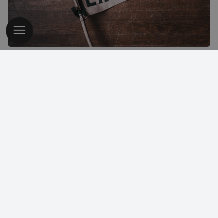
Office 365: Udnytter du indholdet af
Office-pakken?
De fleste bruger Outlook, Calendar, Exchange … nogle
bruger også SharePoint, OneNote og Skype. Men det er
faktisk kun toppen af Office-bjerget. Der er endnu flere
effektiviserings-værktøjer i pakken, som du sikkert allerede
betaler for.
4
5
6
7
8
9