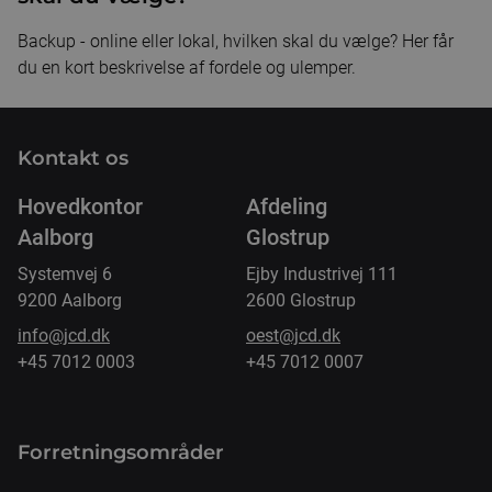
Backup - online eller lokal, hvilken skal du vælge? Her får
du en kort beskrivelse af fordele og ulemper.
Kontakt os
Hovedkontor
Afdeling
Aalborg
Glostrup
Systemvej 6
Ejby Industrivej 111
9200 Aalborg
2600 Glostrup
info@jcd.dk
oest@jcd.dk
+45 7012 0003
+45 7012 0007
Forretnings­områder