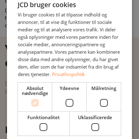
cloud-miljø.
JCD bruger cookies
Du kan læse meget mere om
Office 365 backup
her - og
Vi bruger cookies til at tilpasse indhold og
hvad vi kan gøre, for at sikre dig optimal sikkerhed af filer
annoncer, til at vise dig funktioner til sociale
og vigtig data.
medier og til at analysere vores trafik. Vi deler
også oplysninger med vores partnere inden for
sociale medier, annonceringspartnere og
Vil du høre mere om
analysepartnere. Vores partnere kan kombinere
dine IT-muligheder?
disse data med andre oplysninger, du har givet
dem, eller som de har indsamlet fra din brug af
deres tjenester.
Privatlivspolitik
Skriv dig op i formularen, så bliver du kontaktet
Absolut
Ydeevne
Målretning
af JCDs specialister hurtigst muligt.
nødvendige
Funktionalitet
Uklassificerede
Bliv kontaktet