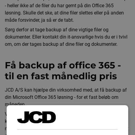
- heller ikke af de filer du har gemt på din Office 365
løsning. Skulle det ske, at dine filer slettes eller på anden
måde forsvinder, ja så er de tabt.
Sørg derfor at tage backup af dine vigtige filer og
dokumenter. Eller kontakt din it-ansvarlige hvis du er i tvivl
om, om der tages backup af dine filer og dokumenter.
Få backup af office 365 -
til en fast månedlig pris
JCD A/S kan hjælpe din virksomhed med, at få backup af
din Microsoft Office 365 løsning - for et fast beløb om
måneden.
Vi har 30 års erfaring med it-infrastruktur og backup, og
kender alt til hvor vigtigt det er at have et stabilt og sikkert
miljø for dine medarbejders filer og dokumenter - også i dit