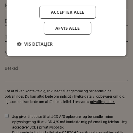
ACCEPTER ALLE
AFVIS ALLE
VIS DETALJER
For at vi kan kontakte dig, er vi nødt til at gemme og behandle dine
oplysninger. Du kan altid bede om indsigt i, hvilke data vi opbevarer om dig,
ligesom du kan bede om at få dem slettet. Læs vores
privatlivspolitik.
Jeg giver tilladelse til, at JCD A/S opbevarer og behandler mine
oplysninger og til, at JCD A/S må kontakte mig på email og telefon. Jeg
accepterer JCDs privatlivspolitik.
Dette websted er beskyttet af reCAPTCHA, og Googles
privatlivspolitik