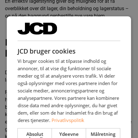
En effektiv lagerstyring giver dig mulighed for at få
overblikket over dit lager, din beholdning og lagerstatus –
og på den baggrund genbestille nye vare hjem.
Hvad er fordelene ved
JCD bruger cookies
lagerstyring?
Vi bruger cookies til at tilpasse indhold og
annoncer, til at vise dig funktioner til sociale
Der er rigtig mange fordele ved at have en effektiv
medier og til at analysere vores trafik. Vi deler
lagerstyring – uanset størrelsen af dit virksomhed.
også oplysninger med vores partnere inden for
sociale medier, annonceringspartnere og
For med en effektiv lagerstyring ved du altid hvilke vare du
analysepartnere. Vores partnere kan kombinere
har på lager, hvor mange der er og hvornår nye skal
disse data med andre oplysninger, du har givet
bestilles. Tilknyttes din lagerstyring din webshop, har dine
dem, eller som de har indsamlet fra din brug af
kunder også mulighed for at se hvor mange produkter der
deres tjenester.
Privatlivspolitik
er tilbage på lager, og såfremt de ikke er, kan systemet ofte
give en estimeret leveringstid. Det giver en god
Absolut
Ydeevne
Målretning
købsoplevelse og en større chance for at få omsætningen,