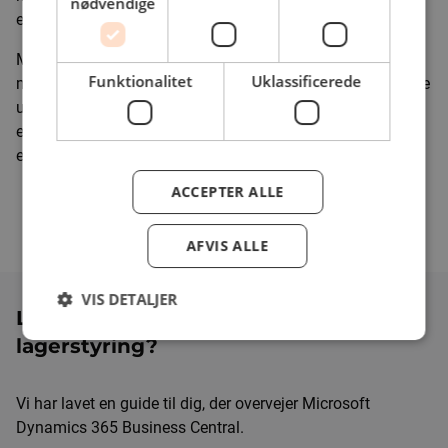
nødvendige
end hvis systemet blot havde meldt "alt udsolgt".
Med et effektivt lagersystem har du også større grad
Funktionalitet
Uklassificerede
mulighed for at forbedre din likviditet og dermed ikke binde
unødige ressourcer i produkter. Lagerstyring fås ofte som
et tilvalg, en app eller som et program eller software til din
eksisterende POS eller
ERP-løsning
.
ACCEPTER ALLE
AFVIS ALLE
VIS DETALJER
Lad JCD hjælpe dig med din
lagerstyring?
Vi har lavet en guide til dig, der overvejer Microsoft
Dynamics 365 Business Central.