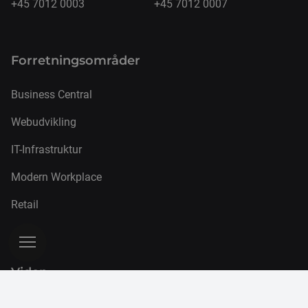
+45 7012 0003
+45 7012 0007
Forretnings­områder
Business Central
Webudvikling
IT-Infrastruktur
Modern Workplace
Retail
Viden
Nyheder og artikler