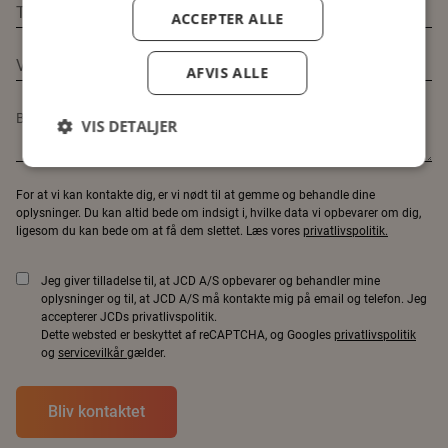
ACCEPTER ALLE
AFVIS ALLE
VIS DETALJER
For at vi kan kontakte dig, er vi nødt til at gemme og behandle dine
oplysninger. Du kan altid bede om indsigt i, hvilke data vi opbevarer om dig,
ligesom du kan bede om at få dem slettet. Læs vores
privatlivspolitik.
Jeg giver tilladelse til, at JCD A/S opbevarer og behandler mine
oplysninger og til, at JCD A/S må kontakte mig på email og telefon. Jeg
accepterer JCDs privatlivspolitik.
Dette websted er beskyttet af reCAPTCHA, og Googles
privatlivspolitik
og
servicevilkår
gælder.