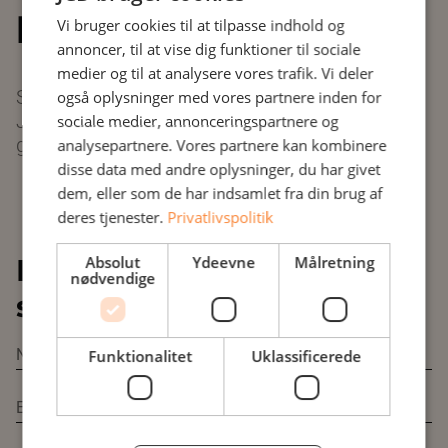
leveret?
Vi bruger cookies til at tilpasse indhold og
annoncer, til at vise dig funktioner til sociale
medier og til at analysere vores trafik. Vi deler
Skriv dig op formularen og bliv kontaktet af
også oplysninger med vores partnere inden for
JCDs specialister hurtigst muligt for en
sociale medier, annonceringspartnere og
gennemgang af dine muligheder.
analysepartnere. Vores partnere kan kombinere
disse data med andre oplysninger, du har givet
dem, eller som de har indsamlet fra din brug af
deres tjenester.
Privatlivspolitik
Bliv kontaktet af JCDs
Absolut
Ydeevne
Målretning
nødvendige
specialister
Funktionalitet
Uklassificerede