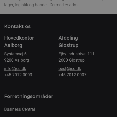
lager, logistik og handel. Dermed er admi...
Kontakt os
Hovedkontor
Afdeling
Aalborg
Glostrup
Systemvej 6
Ejby Industrivej 111
9200 Aalborg
2600 Glostrup
info@jcd.dk
oest@jcd.dk
+45 7012 0003
+45 7012 0007
Forretnings­områder
Business Central