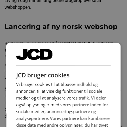
Living i dag har en lang bedre brugeroplevelse af
webshoppen.
Lancering af ny norsk webshop
Backyard Living blev ved årsskiftet 2024-2025 udvalgt
som officiel norsk distributør af det anerkendte brand
Napoleon Grill. Milepælen markerer et vigtigt skridt i
virksomhedens strategiske ekspansion i Skandinavien,
hvor de i forvejen er i Sverige med en række af
JCD bruger cookies
virksomhedens andre brands.
Vi bruger cookies til at tilpasse indhold og
Backyard Living er med Napoleon grill allerede veletableret
annoncer, til at vise dig funktioner til sociale
i Danmark - en model som virksomheden ønskede at
medier og til at analysere vores trafik. Vi deler
implementere i Norge. I Norge sælges Napoleon Grill,
også oplysninger med vores partnere inden for
præcis som i Danmark, gennem forhandlere fordelt over
sociale medier, annonceringspartnere og
det meste af Norge.
analysepartnere. Vores partnere kan kombinere
disse data med andre oplysninger, du har givet