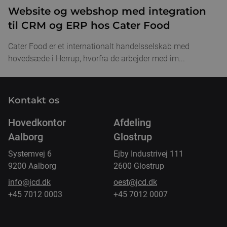
Website og webshop med integration
til CRM og ERP hos Cater Food
Cater Food er et internationalt handelsselskab med
hovedsæde i Herrup, hvorfra de arbejder med im...
Kontakt os
Hovedkontor
Afdeling
Aalborg
Glostrup
Systemvej 6
Ejby Industrivej 111
9200 Aalborg
2600 Glostrup
info@jcd.dk
oest@jcd.dk
+45 7012 0003
+45 7012 0007