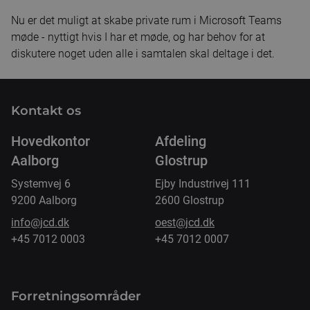
Nu er det muligt at skabe private rum i Microsoft Teams
møde - nyttigt hvis I har et møde, og har behov for at
diskutere noget uden alle i samtalen skal deltage i det.
Kontakt os
Hovedkontor
Afdeling
Aalborg
Glostrup
Systemvej 6
Ejby Industrivej 111
9200 Aalborg
2600 Glostrup
info@jcd.dk
oest@jcd.dk
+45 7012 0003
+45 7012 0007
Forretnings­områder