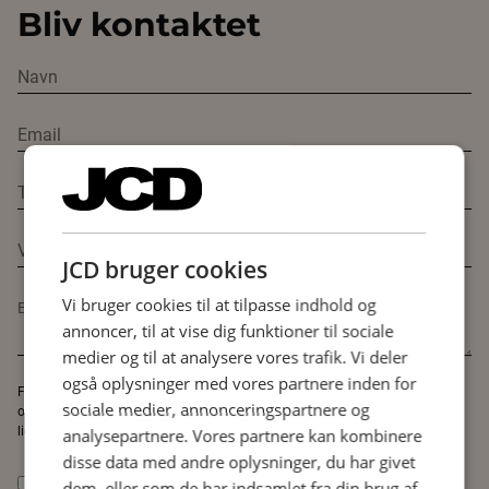
Bliv kontaktet
JCD bruger cookies
Vi bruger cookies til at tilpasse indhold og
annoncer, til at vise dig funktioner til sociale
medier og til at analysere vores trafik. Vi deler
også oplysninger med vores partnere inden for
For at vi kan kontakte dig, er vi nødt til at gemme og behandle dine
sociale medier, annonceringspartnere og
oplysninger. Du kan altid bede om indsigt i, hvilke data vi opbevarer om dig,
ligesom du kan bede om at få dem slettet. Læs vores
privatlivspolitik.
analysepartnere. Vores partnere kan kombinere
disse data med andre oplysninger, du har givet
dem, eller som de har indsamlet fra din brug af
Jeg giver tilladelse til, at JCD A/S opbevarer og behandler mine