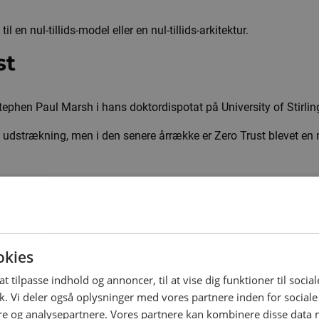
en nul-tillids-model eller en nul-tillids-arkitektur.
st
Stephen Paul Marsh i hans doktordispotat på University of Stirlin
d udstrækning, men i den senere årrække er Zero Trust blevet en m
Trust modellen?
-tillids-politik, og dermed at få implementeret en model for, at d
å udvises, selv om enhederne er forbundet til en godkendt netvæ
okies
netværket - eller til enkelte områder og applikationer.
at tilpasse indhold og annoncer, til at vise dig funktioner til social
ik. Vi deler også oplysninger med vores partnere inden for social
e og analysepartnere. Vores partnere kan kombinere disse data