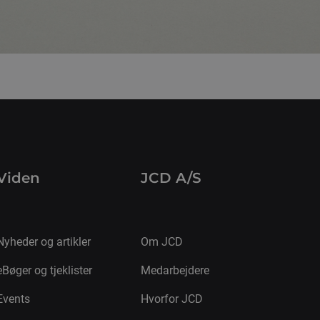
Viden
JCD A/S
Nyheder og artikler
Om JCD
eBøger og tjeklister
Medarbejdere
Events
Hvorfor JCD