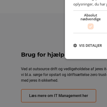
oplysninger, du har 
Absolut
nødvendige
VIS DETALJER
Brug for hjælp til Zero Trus
Ved at outsource drift og vedligeholdelse af jeres it-
vi bl.a. sørge for opstart og idriftsættelse zero trus
med jeres it-sikkerhed.
Læs mere om IT Management her