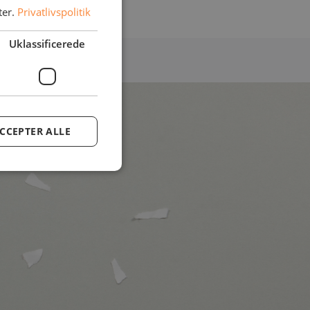
ter.
Privatlivspolitik
Uklassificerede
CCEPTER ALLE