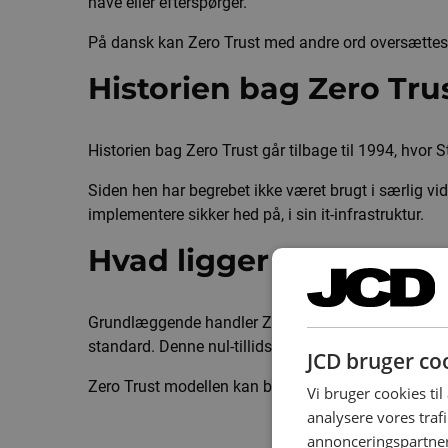
have eller efterspørger.
På dansk kan Zero Trust med andre ord oversættes til 
Historien bag Zero Tru
Historien bag Zero Trust går tilbage til 1994, hvor 
Siden hen har begrebet ikke været brugt i særlig vi
implementere sikker hed på, i sin it-infrastruktur.
Hvad ligger bag Zero 
Grundlæggende handler Zero Trust om at udvise en nul
standard. Denne nul-tillids-politik skal altså ogs
JCD bruger co
Zero Trust modellen kan bruges på hele eller dele af 
Vi bruger cookies til 
analysere vores traf
annonceringspartner