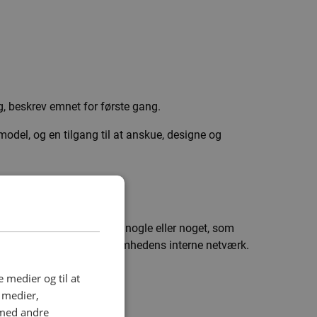
g, beskrev emnet for første gang.
odel, og en tilgang til at anskue, designe og
er ikke udvises tillid til nogle eller noget, som
rk - som eksempelvis virksomhedens interne netværk.
e medier og til at
e medier,
 med andre