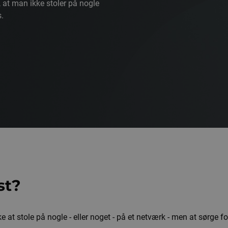
, at man ikke stoler på nogle
s.
st?
at stole på nogle - eller noget - på et netværk - men at sørge for,