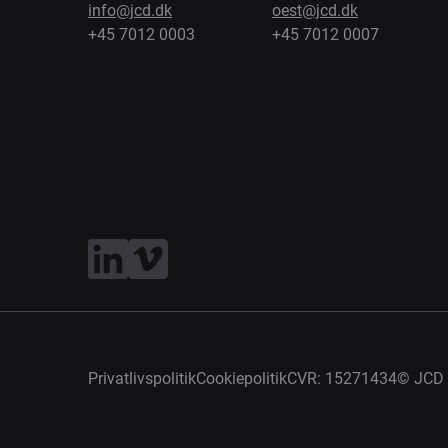
info@jcd.dk
oest@jcd.dk
+45 7012 0003
+45 7012 0007
Privatlivspolitik
Cookiepolitik
CVR: 15271434
©
JCD 