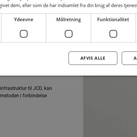
givet dem, eller som de har indsamlet fra din brug af deres tjenes
Ydeevne
Målretning
Funktionalitet
AFVIS ALLE
A
t-model?
infrastruktur til JCD, kan
t-metoden i forbindelse