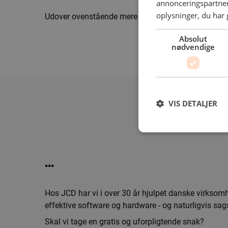
annonceringspartner
oplysninger, du har 
Udover ovenstående mere eller mindre officielle råd 
Absolut
nødvendige
VIS DETALJER
...
Hos JCD har vi i over 30 år hjulpet danske virksom
effektive software og hardware - og naturligvis sag
Skal vi tage en gratis og uforpligtende snak?