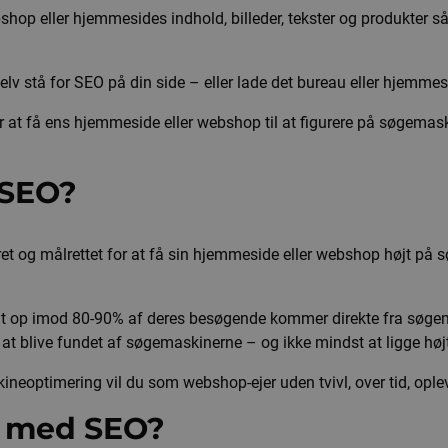
op eller hjemmesides indhold, billeder, tekster og produkter så
 stå for SEO på din side – eller lade det bureau eller hjemmesid
r at få ens hjemmeside eller webshop til at figurere på søgemask
 SEO?
eret og målrettet for at få sin hjemmeside eller webshop højt på
at op imod 80-90% af deres besøgende kommer direkte fra søgem
t blive fundet af søgemaskinerne – og ikke mindst at ligge højt,
kineoptimering vil du som webshop-ejer uden tvivl, over tid, o
n med SEO?