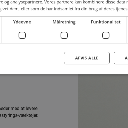
e og analysepartnere. Vores partnere kan kombinere disse data
givet dem, eller som de har indsamlet fra din brug af deres tjenes
fra Google, findes der en lang række uofficielle tips og tricks o
Ydeevne
Målretning
Funktionalitet
AFVIS ALLE
A
heder med at levere
sstyrings-værktøjer.