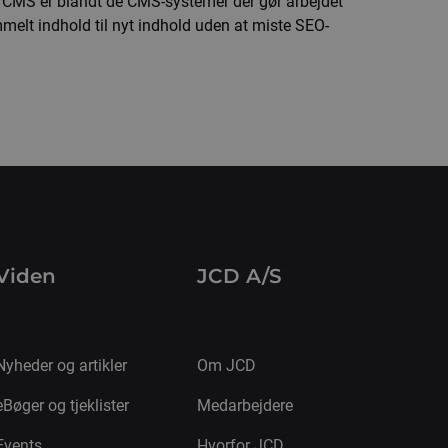
 CMS er blandt de CMS-systemer der gør arbejdet
elt indhold til nyt indhold uden at miste SEO-
Viden
JCD A/S
Nyheder og artikler
Om JCD
eBøger og tjeklister
Medarbejdere
Events
Hvorfor JCD