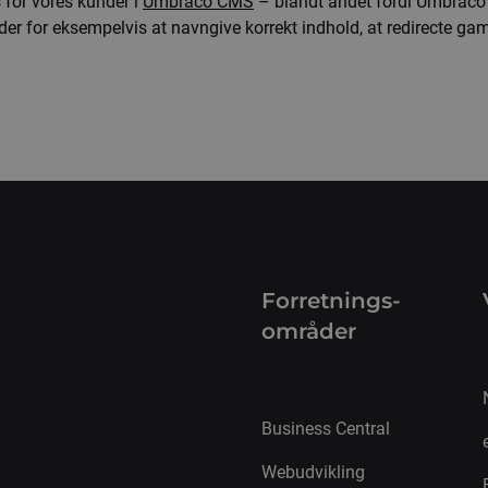
for vores kunder i
Umbraco CMS
– blandt andet fordi Umbraco
for eksempelvis at navngive korrekt indhold, at redirecte gamm
Forretnings­
områder
Business Central
Webudvikling