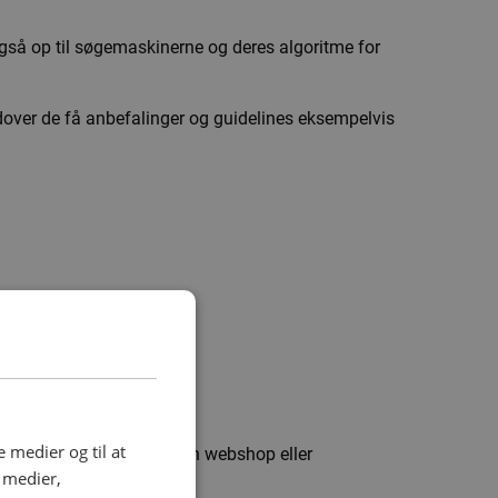
også op til søgemaskinerne og deres algoritme for
dover de få anbefalinger og guidelines eksempelvis
e medier og til at
, gerne med et link til din webshop eller
e medier,