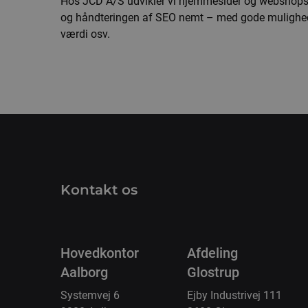
Hos JCD A/S udvikler vi hjemmesider og webshops 
og håndteringen af SEO nemt – med gode muligheder 
værdi osv.
Kontakt os
Hovedkontor
Afdeling
Aalborg
Glostrup
Systemvej 6
Ejby Industrivej 111