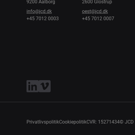
9200 Aalborg
2600 Glostrup
info@jcd.dk
oest@jcd.dk
+45 7012 0003
+45 7012 0007
Privatlivspolitik
Cookiepolitik
CVR: 15271434
©
JCD 