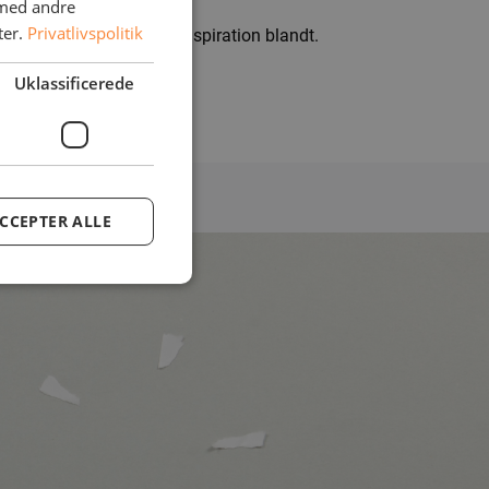
 med andre
ter.
Privatlivspolitik
nline – som du kan søge inspiration blandt.
Uklassificerede
CCEPTER ALLE