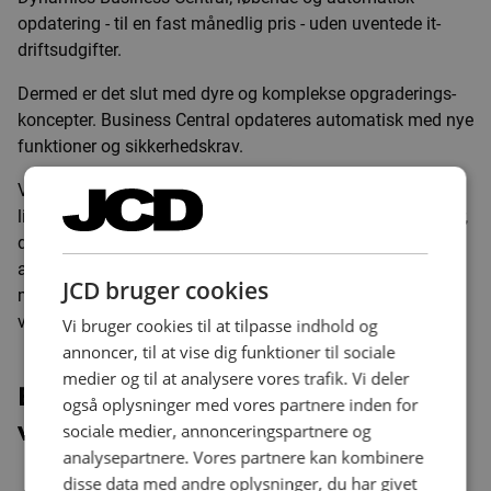
opdatering - til en fast månedlig pris - uden uventede it-
driftsudgifter.
Dermed er det slut med dyre og komplekse opgraderings-
koncepter. Business Central opdateres automatisk med nye
funktioner og sikkerhedskrav.
Virksomhedens valg af kasseløsning, JCD Retail, er
ligeledes lavet som en løsning med løbende opgraderinger,
der opdateres i takt med, JCD udvikler nye funktioner og
add-ons i løsningen. Dermed har virksomheden en
JCD bruger cookies
moderne ERP- og POS-løsning, der altid er opdaterede og
vedligeholdte.
Vi bruger cookies til at tilpasse indhold og
annoncer, til at vise dig funktioner til sociale
medier og til at analysere vores trafik. Vi deler
Én samlet pakkeløsning gjorde
også oplysninger med vores partnere inden for
valget af JCD A/S nemt
sociale medier, annonceringspartnere og
analysepartnere. Vores partnere kan kombinere
disse data med andre oplysninger, du har givet