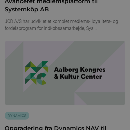
Avanceret medlemsplatform til
Systemköp AB
JCD A/S har udviklet et komplet medlems- loyalitets- og
fordelsprogram for indkøbssamarbejde, Sys...
DYNAMICS
Opgradering fra Dynamics NAV til