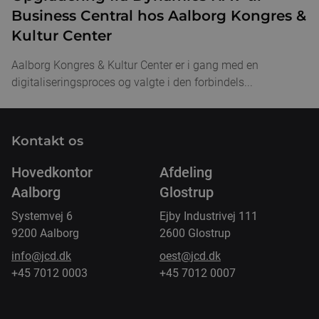
Business Central hos Aalborg Kongres &
Kultur Center
Aalborg Kongres & Kultur Center er i gang med en
digitaliseringsproces og valgte i den forbindels...
Kontakt os
Hovedkontor
Afdeling
Aalborg
Glostrup
Systemvej 6
Ejby Industrivej 111
9200 Aalborg
2600 Glostrup
info@jcd.dk
oest@jcd.dk
+45 7012 0003
+45 7012 0007